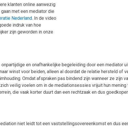
dere klanten online aanwezig
 te gaan met een mediator die
ratie Nederland
. In de video
 goede indruk van hoe
ijker zijn geworden in onze
 onpartijdige en onafhankelijke begeleiding door een mediator u
aar winst voor beiden, alleen al doordat de relatie hersteld of ve
eheimhouding. Omdat afspraken pas bindend zijn wanneer ze zijn v
ich veilig voelen om in de mediationsessies vrijuit hun mening t
terrein, die vaak korter duurt dan een rechtzaak en dus goedkoper
ediation niet leidt tot een vaststellingsovereenkomst en dus een