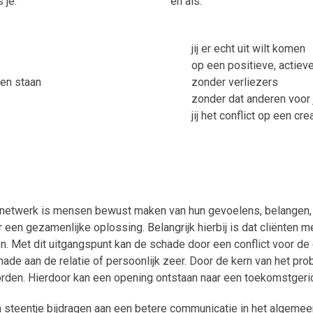
 je:
en als:
jij er echt uit wilt komen
op een positieve, actiev
nen staan
zonder verliezers
zonder dat anderen voor 
jij het conflict op een c
s netwerk is mensen bewust maken van hun gevoelens, belangen,
en gezamenlijke oplossing. Belangrijk hierbij is dat cliënten m
en. Met dit uitgangspunt kan de schade door een conflict voor d
chade aan de relatie of persoonlijk zeer. Door de kern van het pr
rden. Hierdoor kan een opening ontstaan naar een toekomstgerich
n steentje bijdragen aan een betere communicatie in het algemee