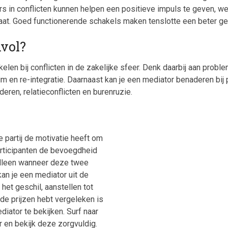
s in conflicten kunnen helpen een positieve impuls te geven, werk
imaat. Goed functionerende schakels maken tenslotte een beter ge
nvol?
kelen bij conflicten in de zakelijke sfeer. Denk daarbij aan pro
im en re-integratie. Daarnaast kan je een mediator benaderen bij
eren, relatieconflicten en burenruzie.
e partij de motivatie heeft om
articipanten de bevoegdheid
lleen wanneer deze twee
n je een mediator uit de
et geschil, aanstellen tot
de prijzen hebt vergeleken is
iator te bekijken. Surf naar
 en bekijk deze zorgvuldig.