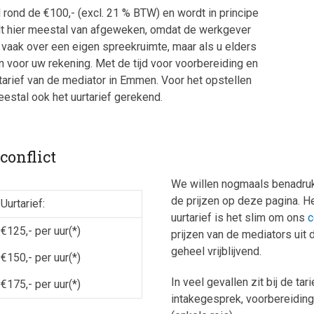
 rond de €100,- (excl. 21 % BTW) en wordt in principe
rdt hier meestal van afgeweken, omdat de werkgever
 vaak over een eigen spreekruimte, maar als u elders
 voor uw rekening. Met de tijd voor voorbereiding en
tarief van de mediator in Emmen. Voor het opstellen
stal ook het uurtarief gerekend.
conflict
We willen nogmaals benadruk
de prijzen op deze pagina. He
Uurtarief:
uurtarief is het slim om ons
c
€125,- per uur(*)
prijzen van de mediators uit
geheel vrijblijvend.
€150,- per uur(*)
In veel gevallen zit bij de ta
€175,- per uur(*)
intakegesprek, voorbereiding