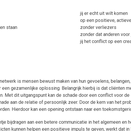
jij er echt uit wilt komen
op een positieve, actiev
nen staan
zonder verliezers
zonder dat anderen voor 
jij het conflict op een c
s netwerk is mensen bewust maken van hun gevoelens, belangen,
en gezamenlijke oplossing. Belangrijk hierbij is dat cliënten m
en. Met dit uitgangspunt kan de schade door een conflict voor d
chade aan de relatie of persoonlijk zeer. Door de kern van het pr
rden. Hierdoor kan een opening ontstaan naar een toekomstgerich
tje bijdragen aan een betere communicatie in het algemeen en 
licten kunnen helpen een positieve impuls te geven, werkt dat in h