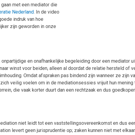
 te gaan met een mediator die
ratie Nederland
. In de video
 goede indruk van hoe
ijker zijn geworden in onze
 onpartijdige en onafhankelijke begeleiding door een mediator 
aar winst voor beiden, alleen al doordat de relatie hersteld of ve
eheimhouding. Omdat afspraken pas bindend zijn wanneer ze zijn v
ich veilig voelen om in de mediationsessies vrijuit hun mening t
terrein, die vaak korter duurt dan een rechtzaak en dus goedkoper
ediation niet leidt tot een vaststellingsovereenkomst en dus een
tion levert geen jurisprudentie op; zaken kunnen niet met elkaa