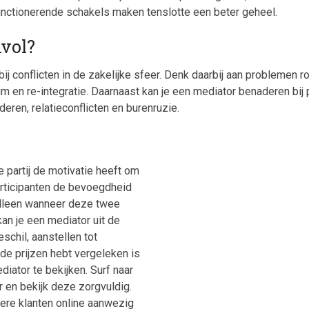
functionerende schakels maken tenslotte een beter geheel.
nvol?
ij conflicten in de zakelijke sfeer. Denk daarbij aan problemen
im en re-integratie. Daarnaast kan je een mediator benaderen bij
eren, relatieconflicten en burenruzie.
e partij de motivatie heeft om
articipanten de bevoegdheid
lleen wanneer deze twee
n je een mediator uit de
chil, aanstellen tot
de prijzen hebt vergeleken is
iator te bekijken. Surf naar
 en bekijk deze zorgvuldig.
dere klanten online aanwezig